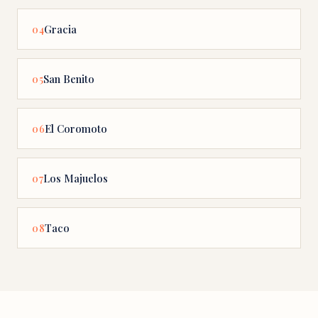
Gracia
04
San Benito
05
El Coromoto
06
Los Majuelos
07
Taco
08