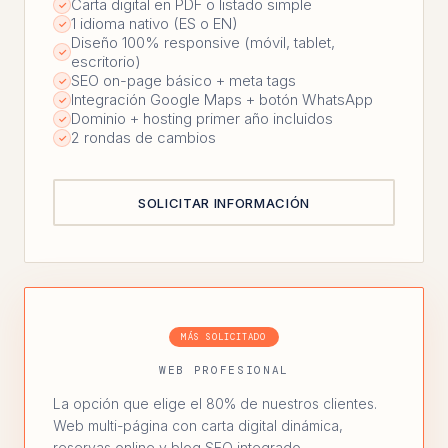
Carta digital en PDF o listado simple
✓
1 idioma nativo (ES o EN)
✓
Diseño 100% responsive (móvil, tablet,
✓
escritorio)
SEO on-page básico + meta tags
✓
Integración Google Maps + botón WhatsApp
✓
Dominio + hosting primer año incluidos
✓
2 rondas de cambios
✓
SOLICITAR INFORMACIÓN
MÁS SOLICITADO
WEB PROFESIONAL
La opción que elige el 80% de nuestros clientes.
Web multi-página con carta digital dinámica,
reservas online y blog SEO integrado.