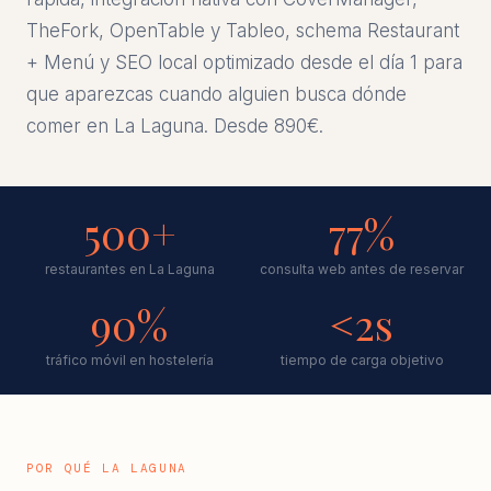
TheFork, OpenTable y Tableo, schema Restaurant
+ Menú y SEO local optimizado desde el día 1 para
que aparezcas cuando alguien busca dónde
comer en La Laguna. Desde 890€.
500+
77%
restaurantes en La Laguna
consulta web antes de reservar
90%
<2s
tráfico móvil en hostelería
tiempo de carga objetivo
POR QUÉ LA LAGUNA