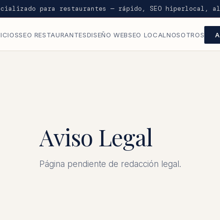
ecializado para restaurantes — rápido, SEO hiperlocal, a
ICIOS
SEO RESTAURANTES
DISEÑO WEB
SEO LOCAL
NOSOTROS
A
Aviso Legal
Página pendiente de redacción legal.