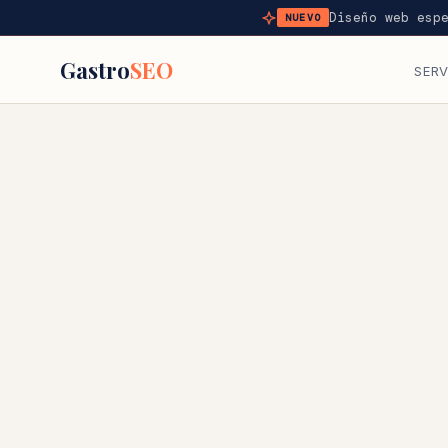
Diseño web esp
NUEVO
Gastro
SEO
SERV