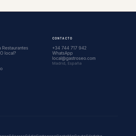
CONTACTO
a Restaurantes
+34 744 717 942
O local?
WhatsApp
local@gastroseo.com
Madrid, España
ro
rgos
Cáceres
Cádiz
Cartagena
Castellón
Ceuta
Córdoba