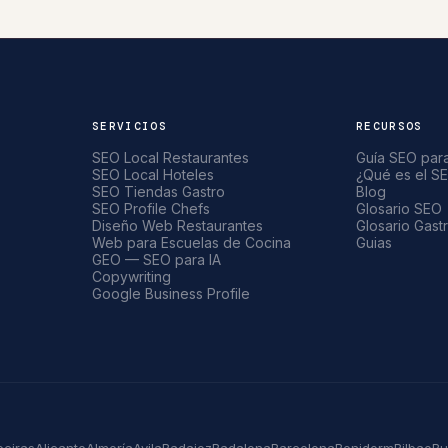
SERVICIOS
RECURSOS
SEO Local Restaurantes
Guía SEO par
SEO Local Hoteles
¿Qué es el SE
SEO Tiendas Gastro
Blog
SEO Profile Chefs
Glosario SEO
Diseño Web Restaurantes
Glosario Gast
Web para Escuelas de Cocina
Guias
GEO — SEO para IA
Copywriting
Google Business Profile
eciras
Alicante
Almería
Avila
Badajoz
Badalona
Barcelona
Benidorm
Bilbao
Bu