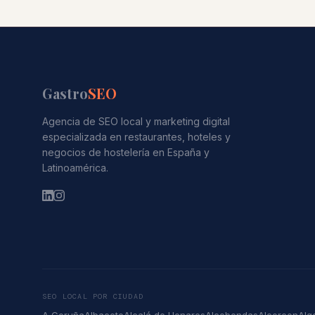
Gastro
SEO
Agencia de SEO local y marketing digital
especializada en restaurantes, hoteles y
negocios de hostelería en España y
Latinoamérica.
SEO LOCAL POR CIUDAD
A Coruña
Albacete
Alcalá de Henares
Alcobendas
Alcorcon
Alg