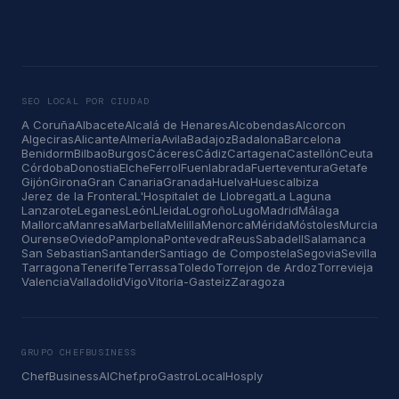
SEO LOCAL POR CIUDAD
A Coruña
Albacete
Alcalá de Henares
Alcobendas
Alcorcon
Algeciras
Alicante
Almería
Avila
Badajoz
Badalona
Barcelona
Benidorm
Bilbao
Burgos
Cáceres
Cádiz
Cartagena
Castellón
Ceuta
Córdoba
Donostia
Elche
Ferrol
Fuenlabrada
Fuerteventura
Getafe
Gijón
Girona
Gran Canaria
Granada
Huelva
Huesca
Ibiza
Jerez de la Frontera
L'Hospitalet de Llobregat
La Laguna
Lanzarote
Leganes
León
Lleida
Logroño
Lugo
Madrid
Málaga
Mallorca
Manresa
Marbella
Melilla
Menorca
Mérida
Móstoles
Murcia
Ourense
Oviedo
Pamplona
Pontevedra
Reus
Sabadell
Salamanca
San Sebastian
Santander
Santiago de Compostela
Segovia
Sevilla
Tarragona
Tenerife
Terrassa
Toledo
Torrejon de Ardoz
Torrevieja
Valencia
Valladolid
Vigo
Vitoria-Gasteiz
Zaragoza
GRUPO CHEFBUSINESS
ChefBusiness
AIChef.pro
GastroLocal
Hosply