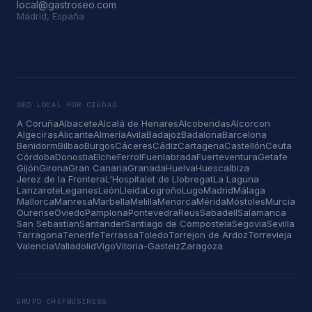
local@gastroseo.com
Madrid, España
SEO LOCAL POR CIUDAD
A Coruña
Albacete
Alcalá de Henares
Alcobendas
Alcorcon
Algeciras
Alicante
Almería
Avila
Badajoz
Badalona
Barcelona
Benidorm
Bilbao
Burgos
Cáceres
Cádiz
Cartagena
Castellón
Ceuta
Córdoba
Donostia
Elche
Ferrol
Fuenlabrada
Fuerteventura
Getafe
Gijón
Girona
Gran Canaria
Granada
Huelva
Huesca
Ibiza
Jerez de la Frontera
L'Hospitalet de Llobregat
La Laguna
Lanzarote
Leganes
León
Lleida
Logroño
Lugo
Madrid
Málaga
Mallorca
Manresa
Marbella
Melilla
Menorca
Mérida
Móstoles
Murcia
Ourense
Oviedo
Pamplona
Pontevedra
Reus
Sabadell
Salamanca
San Sebastian
Santander
Santiago de Compostela
Segovia
Sevilla
Tarragona
Tenerife
Terrassa
Toledo
Torrejon de Ardoz
Torrevieja
Valencia
Valladolid
Vigo
Vitoria-Gasteiz
Zaragoza
GRUPO CHEFBUSINESS