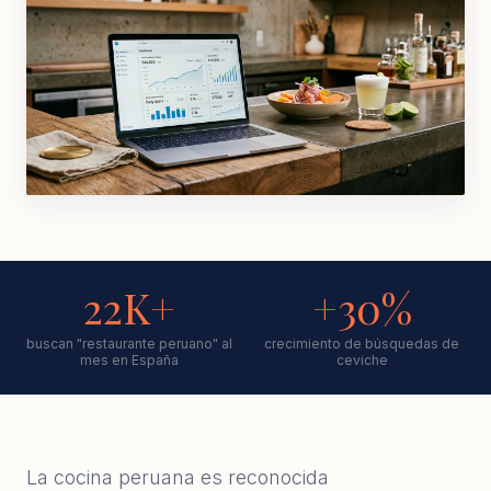
22K+
+30%
buscan "restaurante peruano" al
crecimiento de búsquedas de
mes en España
ceviche
La cocina peruana es reconocida