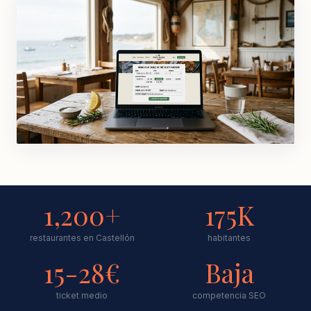
1,200+
175K
restaurantes en Castellón
habitantes
15-28€
Baja
ticket medio
competencia SEO