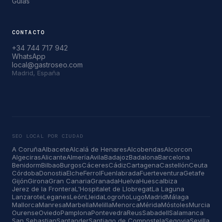
Guias
CONTACTO
+34 744 717 942
WhatsApp
local@gastroseo.com
Madrid, España
SEO LOCAL POR CIUDAD
A Coruña
Albacete
Alcalá de Henares
Alcobendas
Alcorcon
Algeciras
Alicante
Almería
Avila
Badajoz
Badalona
Barcelona
Benidorm
Bilbao
Burgos
Cáceres
Cádiz
Cartagena
Castellón
Ceuta
Córdoba
Donostia
Elche
Ferrol
Fuenlabrada
Fuerteventura
Getafe
Gijón
Girona
Gran Canaria
Granada
Huelva
Huesca
Ibiza
Jerez de la Frontera
L'Hospitalet de Llobregat
La Laguna
Lanzarote
Leganes
León
Lleida
Logroño
Lugo
Madrid
Málaga
Mallorca
Manresa
Marbella
Melilla
Menorca
Mérida
Móstoles
Murcia
Ourense
Oviedo
Pamplona
Pontevedra
Reus
Sabadell
Salamanca
San Sebastian
Santander
Santiago de Compostela
Segovia
Sevilla