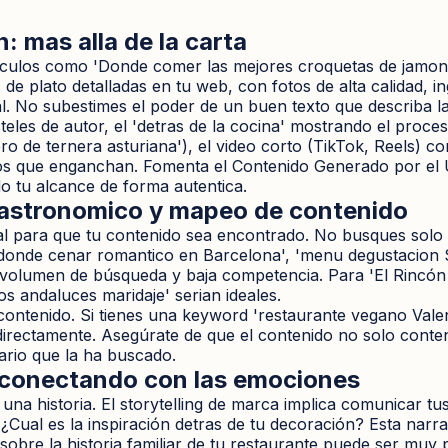
: mas alla de la carta
tículos como 'Donde comer las mejores croquetas de jamon 
s de plato detalladas en tu web, con fotos de alta calidad, 
l. No subestimes el poder de un buen texto que describa la
cteles de autor, el 'detras de la cocina' mostrando el proce
 de ternera asturiana'), el video corto (TikTok, Reels) co
tos que enganchan. Fomenta el Contenido Generado por el U
o tu alcance de forma autentica.
gastronomico y mapeo de contenido
l para que tu contenido sea encontrado. No busques solo 'r
 'donde cenar romantico en Barcelona', 'menu degustacion 
 volumen de búsqueda y baja competencia. Para 'El Rincón
os andaluces maridaje' serian ideales.
ontenido. Si tienes una keyword 'restaurante vegano Valen
directamente. Asegúrate de que el contenido no solo conten
uario que la ha buscado.
: conectando con las emociones
a historia. El storytelling de marca implica comunicar tus v
 ¿Cual es la inspiración detras de tu decoración? Esta narr
sobre la historia familiar de tu restaurante puede ser muy