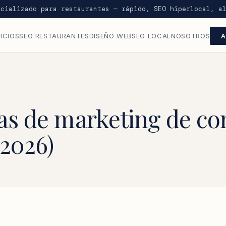
ecializado para restaurantes — rápido, SEO hiperlocal, a
ICIOS
SEO RESTAURANTES
DISEÑO WEB
SEO LOCAL
NOSOTROS
A
vas de marketing de co
 2026)