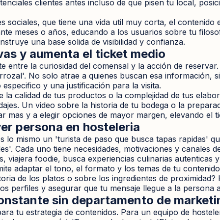
enciales clientes antes incluso de que pisen tu local, po
 sociales, que tiene una vida util muy corta, el contenido 
nte meses o años, educando a los usuarios sobre tu filosofí
nstruye una base solida de visibilidad y confianza.
as y aumenta el ticket medio
entre la curiosidad del comensal y la acción de reservar. 
rrozal'. No solo atrae a quienes buscan esa información, sino
specifico y una justificación para la visita.
 la calidad de tus productos o la complejidad de tus elabor
es. Un video sobre la historia de tu bodega o la preparac
ar mas y a elegir opciones de mayor margen, elevando el t
yer persona en hosteleria
 lo mismo un 'turista de paso que busca tapas rapidas' que
es'. Cada uno tiene necesidades, motivaciones y canales d
 viajera foodie, busca experiencias culinarias autenticas y v
mite adaptar el tono, el formato y los temas de tu contenid
toria de los platos o sobre los ingredientes de proximidad
estos perfiles y asegurar que tu mensaje llegue a la perso
constante sin departamento de marketi
para tu estrategia de contenidos. Para un equipo de hosteler