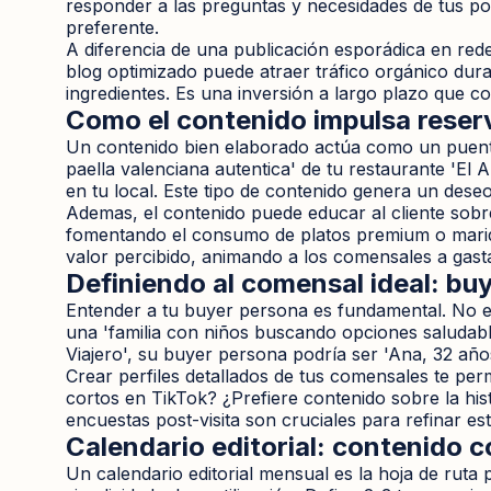
responder a las preguntas y necesidades de tus pot
preferente.
A diferencia de una publicación esporádica en redes
blog optimizado puede atraer tráfico orgánico dura
ingredientes. Es una inversión a largo plazo que co
Como el contenido impulsa reserv
Un contenido bien elaborado actúa como un puente 
paella valenciana autentica' de tu restaurante 'El A
en tu local. Este tipo de contenido genera un deseo e
Ademas, el contenido puede educar al cliente sobre
fomentando el consumo de platos premium o maridaj
valor percibido, animando a los comensales a gast
Definiendo al comensal ideal: bu
Entender a tu buyer persona es fundamental. No es
una 'familia con niños buscando opciones saludabl
Viajero', su buyer persona podría ser 'Ana, 32 años,
Crear perfiles detallados de tus comensales te per
cortos en TikTok? ¿Prefiere contenido sobre la his
encuestas post-visita son cruciales para refinar 
Calendario editorial: contenido 
Un calendario editorial mensual es la hoja de ruta 