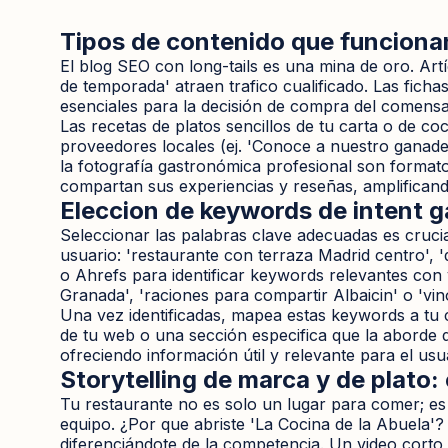
Tipos de contenido que funcionan
El blog SEO con long-tails es una mina de oro. Ar
de temporada' atraen trafico cualificado. Las ficha
esenciales para la decisión de compra del comensa
Las recetas de platos sencillos de tu carta o de co
proveedores locales (ej. 'Conoce a nuestro ganadero
la fotografía gastronómica profesional son forma
compartan sus experiencias y reseñas, amplificand
Eleccion de keywords de intent 
Seleccionar las palabras clave adecuadas es crucia
usuario: 'restaurante con terraza Madrid centro',
o Ahrefs para identificar keywords relevantes con
Granada', 'raciones para compartir Albaicin' o 'vin
Una vez identificadas, mapea estas keywords a tu c
de tu web o una sección especifica que la aborde 
ofreciendo información útil y relevante para el us
Storytelling de marca y de plato
Tu restaurante no es solo un lugar para comer; es un
equipo. ¿Por que abriste 'La Cocina de la Abuela'?
diferenciándote de la competencia. Un video corto 