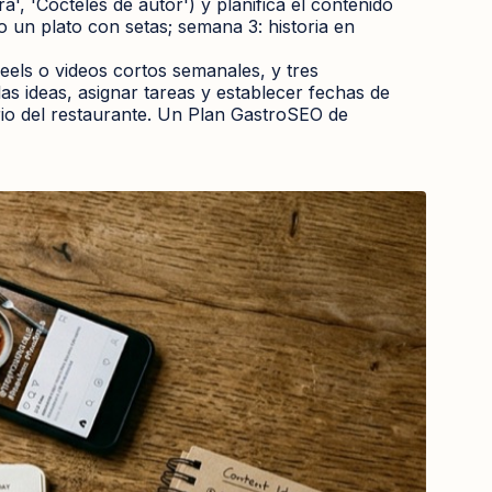
a', 'Cocteles de autor') y planifica el contenido
o un plato con setas; semana 3: historia en
reels o videos cortos semanales, y tres
las ideas, asignar tareas y establecer fechas de
iario del restaurante. Un Plan GastroSEO de